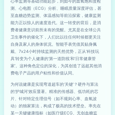
心率监测等基础功能起步，到如今的血氧饱和度检
测、心电图（ECG）分析、睡眠质量深度评估，甚
至血糖趋势监测、体温感知等前沿探索，健康监测
能力正以惊人的速度迭代。这一转变的背后，是消
费者健康意识前所未有的觉醒。尤其是在全球公共
卫生事件的催化下，人们比以往任何时候都更关注
自身及家人的身体状况。智能手表凭借其贴身佩
戴、7x24小时持续监测的天然优势，正从‘科技玩
具’转变为个人健康的‘第一道防线’和‘日常健康管
家’。这种角色定位的深化，为其创造了远超其他消
费电子产品的用户粘性和价值认同。
为何说健康是实现弯道超车的‘关键’？硬件与算法
的‘护城河’效应显著。精准的传感器、低功耗的芯
片、针对特定生理信号（如不规则心率、血氧波
动）的独家算法，构成了极高的技术壁垒。率先在
某一关键健康指标（如医疗级ECG、无创血糖监