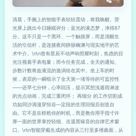
清晨，手腕上的智能手表轻轻震动，将我唤醒。荧
光屏上跳出今日睡眠评分：蓝光的液态梦，净得87
分。这不只是一个黑环、一个触摸屏，而是清醒生
活的引信杆，是连接夜间静脉幽渊与现实地平的艺
术中介。\n\n曾有星辰不动声响照耀时刻，焦虑的目
光注视着手表电量；而今任务完成，全天的通知、
步数计数将血液流的激涡绘在其中。坐上车的时
候，表层的一瞬暗示了全天第一堵等待的可监控性
——还早七分钟，心率回压，提示冥想浅遁雨淋波
的光点动画，完成三重闭环； 再细分 的工作切割成
功如同沙滴漫穿恒谷—定段的生理回报后创造自
由。它不是在桎梏你的时机，而是教你用手指寸许
厚一面的世界掌控轻细、击退黑噪音的自律艺术窗
口。\n\n智能穿戴生成的内容从三行至多维曲面，从